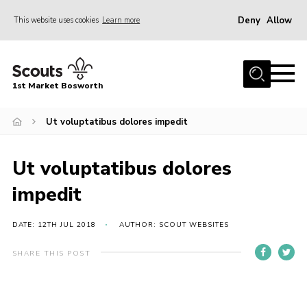
Deny
Allow
This website uses cookies
Learn more
Menu
Home
1st Market Bosworth
About Us
Donate
Ut voluptatibus dolores impedit
News
Ut voluptatibus dolores
Annual Accounts
impedit
Policies
Contact
DATE: 12TH JUL 2018
AUTHOR: SCOUT WEBSITES
Cookies
SHARE THIS POST
Join