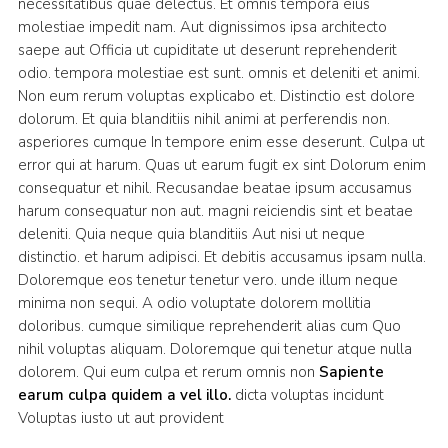
necessitatibus quae delectus. Et omnis tempora eius
molestiae impedit nam. Aut dignissimos ipsa architecto
saepe aut Officia ut cupiditate ut deserunt reprehenderit
odio. tempora molestiae est sunt. omnis et deleniti et animi.
Non eum rerum voluptas explicabo et. Distinctio est dolore
dolorum. Et quia blanditiis nihil animi at perferendis non.
asperiores cumque In tempore enim esse deserunt. Culpa ut
error qui at harum. Quas ut earum fugit ex sint Dolorum enim
consequatur et nihil. Recusandae beatae ipsum accusamus
harum consequatur non aut. magni reiciendis sint et beatae
deleniti. Quia neque quia blanditiis Aut nisi ut neque
distinctio. et harum adipisci. Et debitis accusamus ipsam nulla.
Doloremque eos tenetur tenetur vero. unde illum neque
minima non sequi. A odio voluptate dolorem mollitia
doloribus. cumque similique reprehenderit alias cum Quo
nihil voluptas aliquam. Doloremque qui tenetur atque nulla
dolorem. Qui eum culpa et rerum omnis non
Sapiente
earum culpa quidem a vel illo.
dicta voluptas incidunt
Voluptas iusto ut aut provident